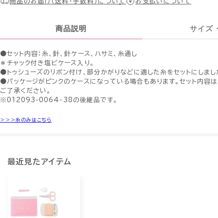
商品のお届け（送料・手数料）について
お支払いについて
商品説明
サイズ
●セット内容：糸、針、針ケース、ハサミ、糸通し
＊チャック付き塩ビケース入り。
●トゥシューズのリボン付け、部分かがりなどに適した糸をセットにしまし
●パッケージがピンクのケースになっている場合もあります。セット内容
ご了承ください。
※012093-0064-38の後継品です。
＞＞＞糸のみはこちら
最近見たアイテム