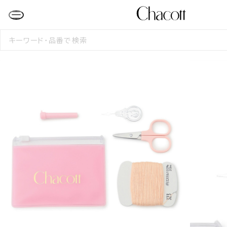
検
索
す
る