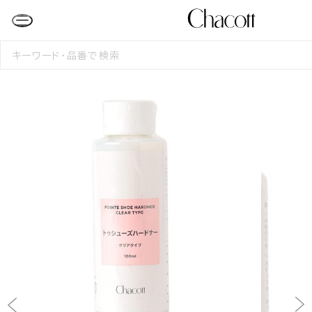
検
索
す
る