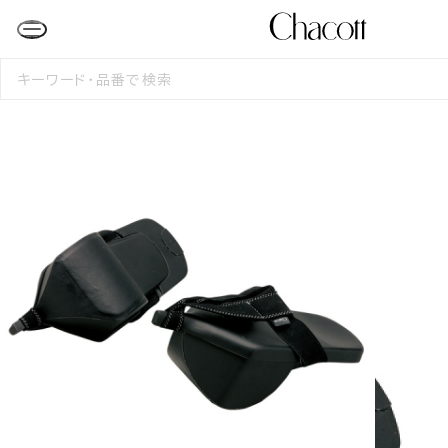
検
索
す
る