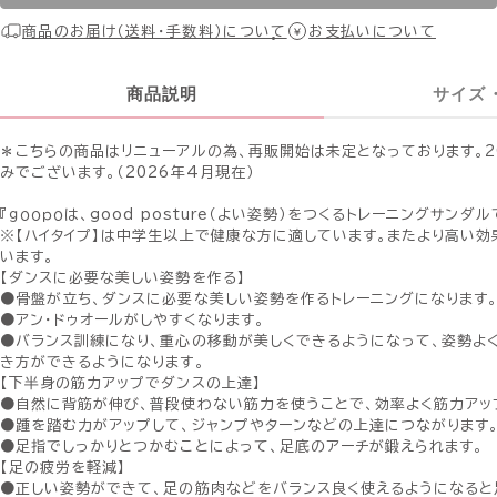
商品のお届け（送料・手数料）について
お支払いについて
商品説明
サイズ
＊こちらの商品はリニューアルの為、再販開始は未定となっております。2
みでございます。（2026年4月現在）
『ｇｏｏｐｏは、good posture（よい姿勢）をつくるトレーニングサンダル
※【ハイタイプ】は中学生以上で健康な方に適しています。またより高い
います。
【ダンスに必要な美しい姿勢を作る】
●骨盤が立ち、ダンスに必要な美しい姿勢を作るトレーニングになります
●アン・ドゥオールがしやすくなります。
●バランス訓練になり、重心の移動が美しくできるようになって、姿勢よ
き方ができるようになります。
【下半身の筋力アップでダンスの上達】
●自然に背筋が伸び、普段使わない筋力を使うことで、効率よく筋力アッ
●踵を踏む力がアップして、ジャンプやターンなどの上達につながります
●足指でしっかりとつかむことによって、足底のアーチが鍛えられます。
【足の疲労を軽減】
●正しい姿勢ができて、足の筋肉などをバランス良く使えるようになる