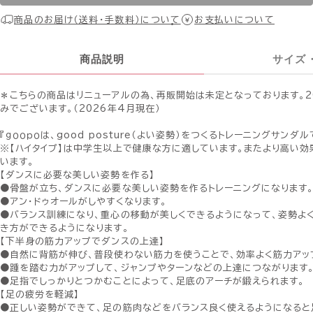
商品のお届け（送料・手数料）について
お支払いについて
商品説明
サイズ
＊こちらの商品はリニューアルの為、再販開始は未定となっております。2
みでございます。（2026年4月現在）
『ｇｏｏｐｏは、good posture（よい姿勢）をつくるトレーニングサンダル
※【ハイタイプ】は中学生以上で健康な方に適しています。またより高い
います。
【ダンスに必要な美しい姿勢を作る】
●骨盤が立ち、ダンスに必要な美しい姿勢を作るトレーニングになります
●アン・ドゥオールがしやすくなります。
●バランス訓練になり、重心の移動が美しくできるようになって、姿勢よ
き方ができるようになります。
【下半身の筋力アップでダンスの上達】
●自然に背筋が伸び、普段使わない筋力を使うことで、効率よく筋力アッ
●踵を踏む力がアップして、ジャンプやターンなどの上達につながります
●足指でしっかりとつかむことによって、足底のアーチが鍛えられます。
【足の疲労を軽減】
●正しい姿勢ができて、足の筋肉などをバランス良く使えるようになる