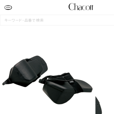
検
索
す
る