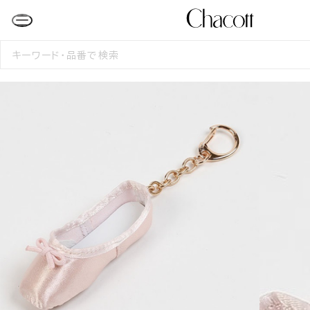
検
索
す
る