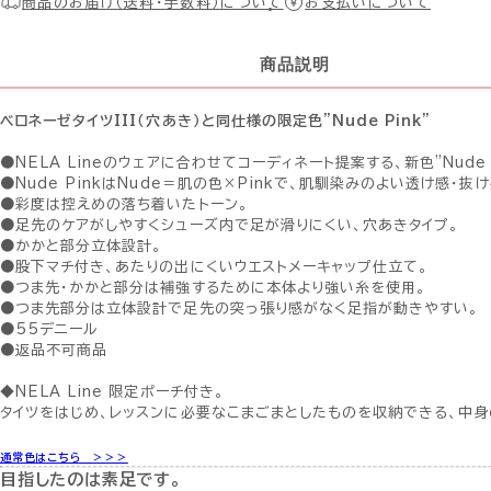
商品のお届け（送料・手数料）について
お支払いについて
商品説明
ベロネーゼタイツIII（穴あき）と同仕様の限定色”Nude Pink”
●NELA Lineのウェアに合わせてコーディネート提案する、新色”Nude P
●Nude PinkはNude＝肌の色×Pinkで、肌馴染みのよい透け感・抜
●彩度は控えめの落ち着いたトーン。
●足先のケアがしやすくシューズ内で足が滑りにくい、穴あきタイプ。
●かかと部分立体設計。
●股下マチ付き、あたりの出にくいウエストメーキャップ仕立て。
●つま先・かかと部分は補強するために本体より強い糸を使用。
●つま先部分は立体設計で足先の突っ張り感がなく足指が動きやすい。
●55デニール
●返品不可商品
◆NELA Line 限定ポーチ付き。
タイツをはじめ、レッスンに必要なこまごまとしたものを収納できる、中身
通常色はこちら ＞＞＞
目指したのは素足です。