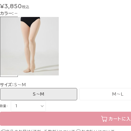
¥3,850
税込
カラー：
−
サイズ：
S〜M
S〜M
M〜L
数量：
カートに