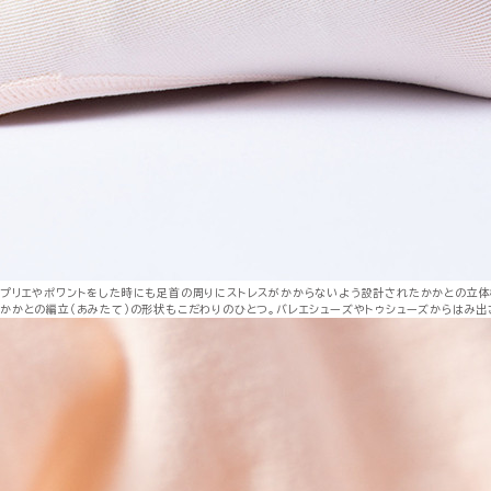
プリエやポワントをした時にも足首の周りにストレスがかからないよう設計されたかかとの立
かかとの編立（あみたて）の形状もこだわりのひとつ。バレエシューズやトゥシューズからはみ出