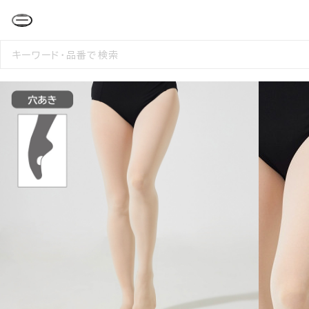
検
索
す
る