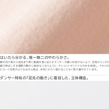
はいたら分かる、唯一無二のやわらかさ。
脚の付け根から指先まで常に意識を張り巡らすダンサーの踊りを妨げないよう、生地からこだわ
曲げ伸ばしする関節の動きに抵抗なく沿うように、チャコットオリジナルの糸を採用し、やわらか
ビロード生地のようなはき心地は、永年にわたり変わることなく受け継がれています。
ダンサー特有の「足先の動き」に着目した、立体構造。