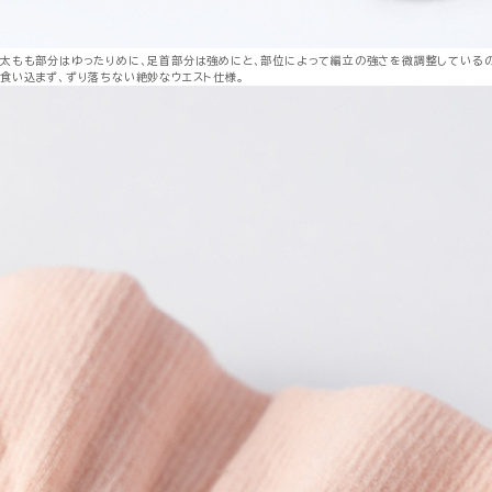
太もも部分はゆったりめに、足首部分は強めにと、部位によって編立の強さを微調整しているの
食い込まず、ずり落ちない絶妙なウエスト仕様。