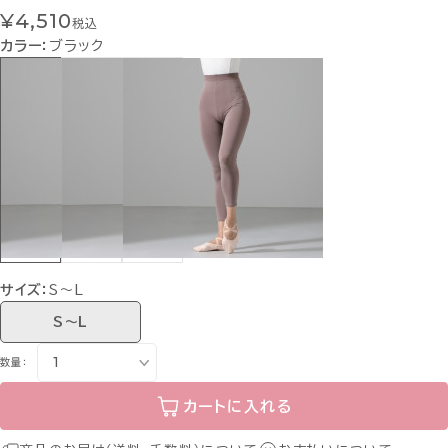
¥4,510
税込
カラー：
ブラック
サイズ：
S～L
S～L
数量：
カートに入れる