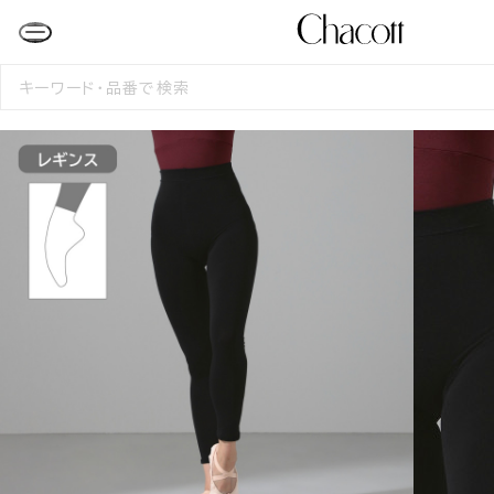
検
索
す
る