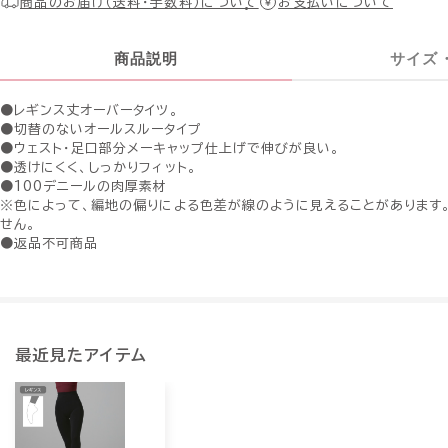
商品のお届け（送料・手数料）について
お支払いについて
商品説明
サイズ
●レギンス丈オーバータイツ。
●切替のないオールスルータイプ
●ウェスト・足口部分メーキャップ仕上げで伸びが良い。
●透けにくく、しっかりフィット。
●100デニールの肉厚素材
※色によって、編地の偏りによる色差が線のように見えることがあります
せん。
●返品不可商品
最近見たアイテム