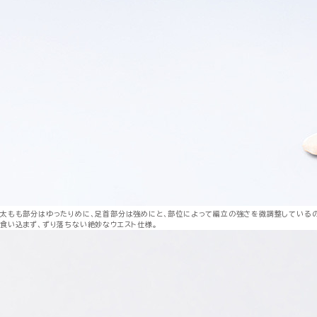
太もも部分はゆったりめに、足首部分は強めにと、部位によって編立の強さを微調整しているの
食い込まず、ずり落ちない絶妙なウエスト仕様。