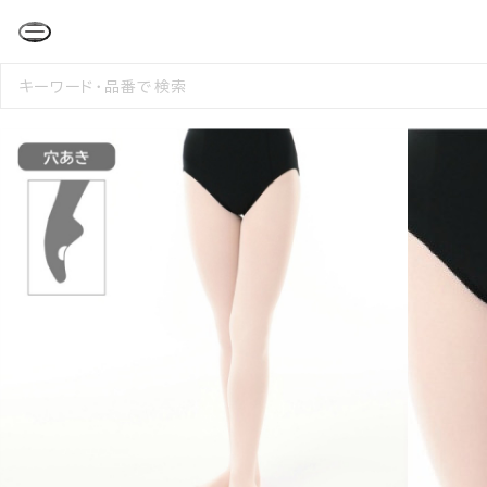
検
索
す
る