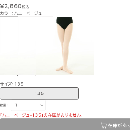
¥2,860
税込
カラー：
ハニーベージュ
サイズ：
135
135
数量：
「ハニーベージュ-135」の在庫がありません。
在庫があ