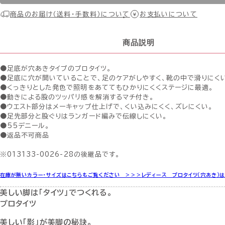
商品のお届け（送料・手数料）について
お支払いについて
商品説明
●足底が穴あきタイプのプロタイツ。
●足底に穴が開いていることで、足のケアがしやすく、靴の中で滑りにく
●くっきりとした発色で照明をあててもひかりにくくステージに最適。
●動きによる股のツッパリ感を解消するマチ付き。
●ウエスト部分はメーキャップ仕上げで、くい込みにくく、ズレにくい。
●足先部分と股ぐりはランガード編みで伝線しにくい。
●55デニール。
●返品不可商品
※013133-0026-28の後継品です。
在庫が無いカラー・サイズはこちらもご覧ください ＞＞＞
レディース プロタイツ（穴あき）
美しい脚は「タイツ」でつくれる。
プロタイツ
美しい「影」が美脚の秘訣。