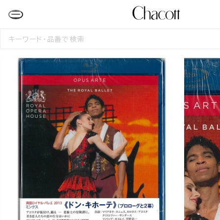
検
索
す
る