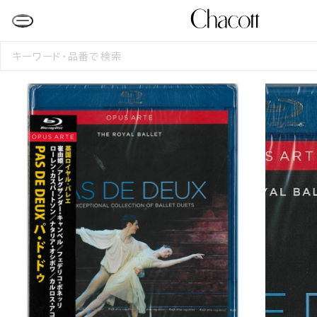
検
索
す
る