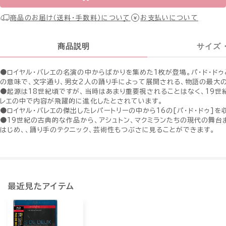
商品のお届け（送料・手数料）について
お支払いについて
商品説明
サイズ
●ロイヤル・バレエの名演の中からばかりを集めた1枚が登場。パ・ド・ドゥ
の意味で、文字通り、男女2人の踊り手によって展開される、物語の最大
●起源は18世紀頃ですが、当時はあまり重要視されることはなく、19世
レエの中で内容が飛躍的に進化したとされています。
●ロイヤル・バレエの傑出したレパートリーの中から16の[パ・ド・ドゥ]を
●19世紀の古典的な作品から、アシュトン、マクミランたちの現代の舞
はじめ、、踊り手のテクニック、芸術性もつぶさに見ることができます。
最近見たアイテム