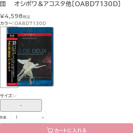
団 オシポワ＆アコスタ他[OABD7130D]
¥4,598
税込
カラー：
OABD7130D
サイズ：
-
-
数量：
カートに入れる