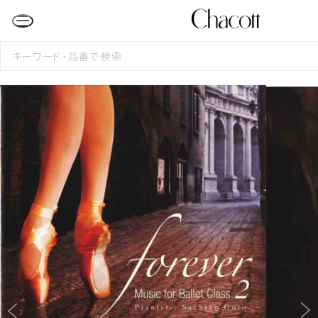
検
索
す
る