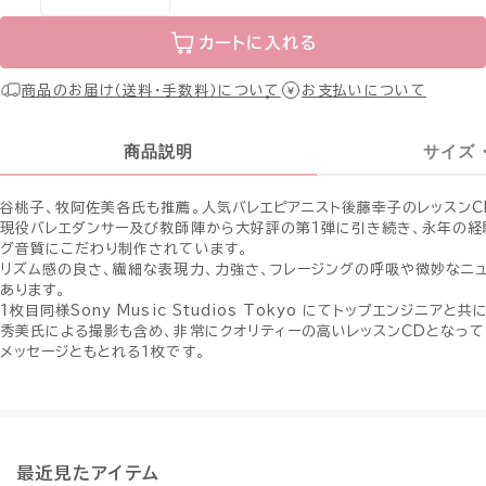
カートに入れる
商品のお届け（送料・手数料）について
お支払いについて
商品説明
サイズ
谷桃子、牧阿佐美各氏も推薦。人気バレエピアニスト後藤幸子のレッスンC
現役バレエダンサー及び教師陣から大好評の第1弾に引き続き、永年の経
グ音質にこだわり制作されています。
リズム感の良さ、繊細な表現力、力強さ、フレージングの呼吸や微妙なニ
あります。
1枚目同様Sony Music Studios Tokyo にてトップエンジニア
秀美氏による撮影も含め、非常にクオリティーの高いレッスンCDとなっ
メッセージともとれる１枚です。
最近見たアイテム