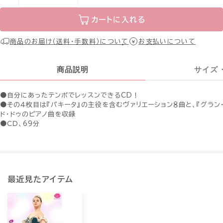
カートに入れる
商品のお届け（送料・手数料）について
お支払いについて
商品説明
サイズ
●自分にあったテンポでレッスンできるCD！
●その４枚目は『パキータ』の主役を含むヴァリエーション８曲と、『グラン・
ド・ドゥのピアノ曲を収録
●ＣＤ、69分
最近見たアイテム