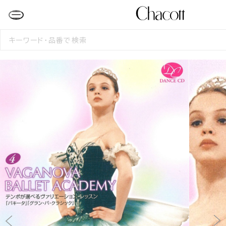
検
索
す
る