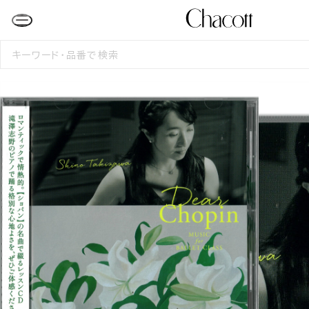
検
索
す
る