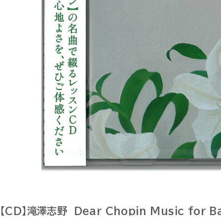
【CD】滝澤志野 Dear Chopin Music for Bal