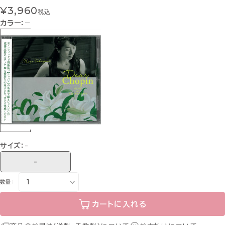
¥3,960
税込
カラー：
−
サイズ：
-
-
数量：
カートに入れる