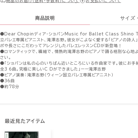
商品のお届け（送料・手数料）について
お支払いについて
商品説明
サイズ
●Dear Chopinディア・ショパンMusic for Ballet Class Shin
立バレエ専属ピアニスト、滝澤志野。彼女がこよなく愛する「ピアノの詩人
ポや長さにこだわってアレンジしたバレエレッスンCDが新登場！
●ロマンティックで、繊細で、情熱的滝澤志野のピアノで踊る格別な心地
さい。
●「ショパンは私の心のいちばん近いところにいる作曲家です。彼にお手
全3 6曲。究極に美しいC Dができました」ーー滝澤志野
●ピアノ演奏：滝澤志野（ウィーン国立バレエ専属ピアニスト）
●36曲
●約78分
最近見たアイテム