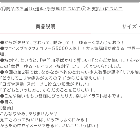
商品のお届け（送料・手数料）について
お支払いについて
商品説明
サイズ
●からだを見て、さわって、動かして！ ゆる〜く学んじゃおう！
●フェイスブックフォロワー55000人以上！大人気講師が教える、世界
弾。
●解剖学、というと、「専門用語ばかりで難しい」「なんだか怖い」。そんな
この「世界一ゆる〜いイラスト解剖学」シリーズはつくられました。
●今回の第２弾では、なかなか予約のとれない少人数限定講座「リアル解
「どうしてコリや痛みがあるの？」「からだを変えたい！」
「ヨガや運動、スポーツに役立つ知識がほしい」
「子どもといっしょに、からだのことを知りたい！」
●こんな願いをもつ皆様にぴったりの、楽しいイラスト絵本です。
●目次
【巻頭】
こんななやみ、ありませんか？
見てさわって動かせば、からだはよくわかる！
からだの中をイメージできると、いいこといっぱい！