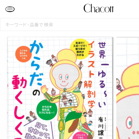
検
索
す
る