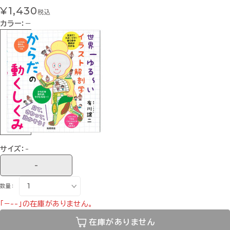
¥1,430
税込
カラー：
−
サイズ：
-
-
数量：
「−--」の在庫がありません。
在庫がありません