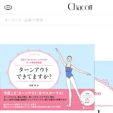
検
索
す
る