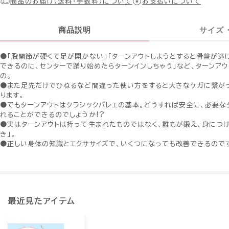
商品のお届け（送料・手数料）について
お支払いについて
商品説明
サイズ
●「股関節が硬くて足が開かない」「ターンアウトしようとすると骨盤が逃
できるのに、センターで踊り始めたらターンインしちゃう」など、ターンア
の。
●また足先だけでひねるなど間違った使い方をすると大きなケガに繋が
ります。
●でもターンアウトはクラシックバレエの基本。どうすれば安全に、必要な
れることができるのでしょうか!?
●実はターンアウトは持って生まれたものではなく、誰もが鍛え、身につ
き」。
●正しい身体の知識とエクササイズで、いくつになっても改善できるので
最近見たアイテム