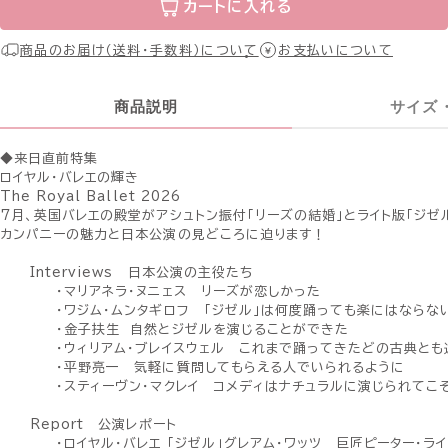
カートに入れる
商品のお届け（送料・手数料）について
お支払いについて
商品説明
サイズ
◆来日直前特集
ロイヤル・バレエの輝き
The Royal Ballet 2026
7月、英国バレエの殿堂がアシュトン振付「リーズの結婚」とライト版「ジゼ
カンパニーの魅力と日本公演の見どころに迫ります！
Interviews 日本公演の主役たち
・マリアネラ・ヌニェス リーズが恋しかった
・ワジム・ムンタギロフ 「ジゼル」は何度踊っても楽にはならな
・金子扶生 自然とジゼルを演じることができた
・ウィリアム・ブレイスウェル これまで踊ってきたどの古典とも
・平野亮一 気軽に質問してもらえる人でいられるように
・スティーヴン・マクレイ コメディはナチュラルに演じられてこ
Report 公演レポート
・ロイヤル・バレエ 「ジゼル」グレアム・ワッツ 巨匠ピーター・ラ