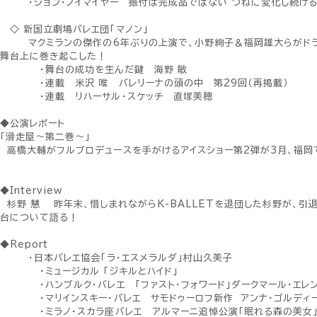
・ジョン・ノイマイヤー 振付は完成品ではない つねに変化し続け
◇ 新国立劇場バレエ団「マノン」
マクミランの傑作の6年ぶりの上演で、小野絢子＆福岡雄大らがドラ
舞台上に巻き起こした！
・舞台の成功を生んだ鍵 海野 敏
・連載 米沢 唯 バレリーナの頭の中 第29回（再掲載）
・連載 リハーサル・スケッチ 直塚美穂
◆公演レポート
「滑走屋〜第二巻〜」
高橋大輔がフルプロデュースを手がけるアイスショー第2弾が3月、福岡
◆Interview
杉野 慧 昨年末、惜しまれながらK-BALLETを退団した杉野が、引
台について語る！
◆Report
・日本バレエ協会「ラ・エスメラルダ」村山久美子
・ミュージカル 「ジキルとハイド」
・ハンブルク・バレエ 「ファスト・フォワード」ダークマール・エレン
・マリインスキー・バレエ サモドゥーロフ新作 アンナ・ゴルディ
・ミラノ・スカラ座バレエ アルマーニ追悼公演「眠れる森の美女」