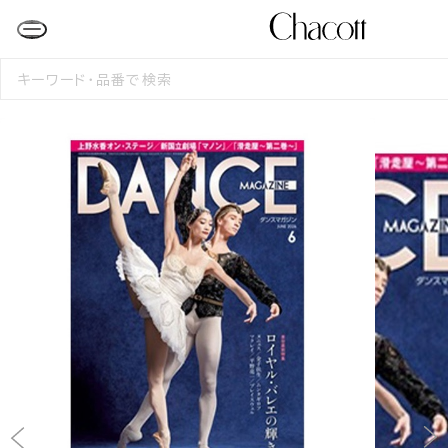
検
索
す
る