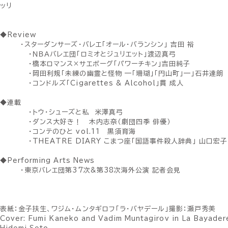
ッリ
◆Review
・スターダンサーズ・バレエ「オール・バランシン」 吉田 裕
・ＮＢＡバレエ団「ロミオとジュリエット」渡辺真弓
・橋本ロマンス×サエボーグ「パワーチキン」吉田純子
・岡田利規「未練の幽霊と怪物 —「珊瑚」「円山町」—」石井達朗
・コンドルズ「Cigarettes & Alcohol」貫 成人
◆連載
・トウ・シューズと私 米澤真弓
・ダンス大好き！ 木内志奈（劇団四季 俳優）
・コンテのひと vol.11 黒須育海
・THEATRE DIARY こまつ座「国語事件殺人辞典」 山口宏子
◆Performing Arts News
・東京バレエ団第37次&第38次海外公演 記者会見
表紙：金子扶生、ワジム・ムンタギロフ「ラ・バヤデール」撮影：瀬戸秀美
Cover: Fumi Kaneko and Vadim Muntagirov in La Bayader