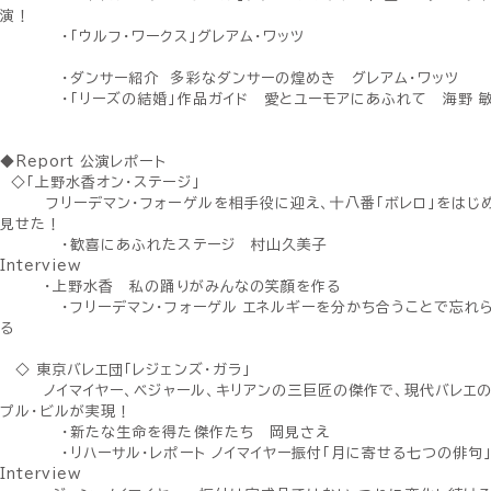
演！
・「ウルフ・ワークス」グレアム・ワッツ
・ダンサー紹介 多彩なダンサーの煌めき グレアム・ワッツ
・「リーズの結婚」作品ガイド 愛とユーモアにあふれて 海野 
◆Report 公演レポート
◇「上野水香オン・ステージ」
フリーデマン・フォーゲルを相手役に迎え、十八番「ボレロ」をはじ
見せた！
・歓喜にあふれたステージ 村山久美子
Interview
・上野水香 私の踊りがみんなの笑顔を作る
・フリーデマン・フォーゲル エネルギーを分かち合うことで忘れら
る
◇ 東京バレエ団「レジェンズ・ガラ」
ノイマイヤー、ベジャール、キリアンの三巨匠の傑作で、現代バレエの
プル・ビルが実現！
・新たな生命を得た傑作たち 岡見さえ
・リハーサル・レポート ノイマイヤー振付「月に寄せる七つの俳句」
Interview