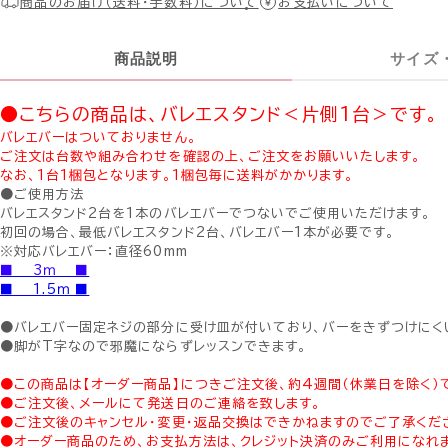
商品のお届け（送料・手数料）について
お支払いについて
商品説明
サイズ
●こちらの商品は、バレエスタンド＜片側1台＞です。
バレエバーはついておりません。
ご注文は台数や組み合わせを確認の上、ご注文をお願いいたします。
なお、1台1梱包となります。1梱包毎に送料がかかります。
●ご使用方法
バレエスタンド2台を1本のバレエバーでつないでご使用いただけます。
初回の場合、最低バレエスタンド2台、バレエバー1本が必要です。
※対応バレエバー：直径60mm
■ 3ｍ ■
■ 1.5ｍ ■
●バレエバー固定ネジの部分に受け皿が付いており、バーをきずつけにく
●脚がT字なので邪魔にならずレッスンできます。
●この商品は【オーダー商品】につきご注文後、約4週間（休業日を除く）
●ご注文後、メールにて発送日のご連絡を致します。
●ご注文後のキャンセル・変更・返品交換はできかねますのでご了承くだ
●オーダー商品のため、お支払方法は、クレジット決済のみご利用になれ