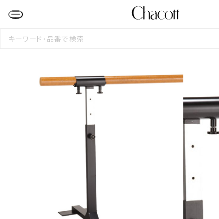
検
索
す
る