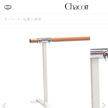
検
索
す
る