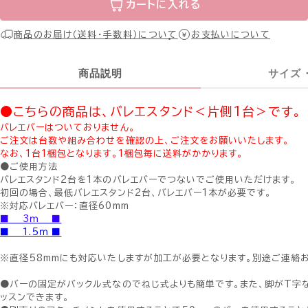
カートに入れる
商品のお届け（送料・手数料）について
お支払いについて
商品説明
サイズ
●こちらの商品は、バレエスタンド＜片側1台＞です。
バレエバーはついておりません。
ご注文は台数や組み合わせを確認の上、ご注文をお願いいたします。
なお、1台1梱包となります。1梱包毎に送料がかかります。
●ご使用方法
バレエスタンド2台を1本のバレエバーでつないでご使用いただけます。
初回の場合、最低バレエスタンド2台、バレエバー1本が必要です。
※対応バレエバー：直径60mm
■ 3ｍ ■
■ 1.5ｍ ■
※直径58mmにも対応いたしますが加工が必要となります。別途ご連絡
●バーの固定がバックル式なのでねじ式よりも簡単です。また、脚がT字
ッスンできます。