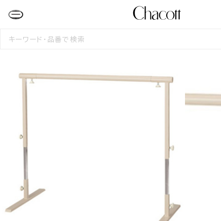
検
索
す
る