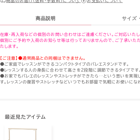
商品のお届け（送料・手数料）について
お支払いについて
商品説明
サイズ
在庫・再入荷などの個別のお問い合わせはご遠慮ください。ご対応いたし
個別にご予約や入荷のお知らせ等は行っておりませんので、ご了承いた
たします。
【ご注意】
●通常商品との同梱はできません。
●ご家庭でレッスンができるコンパクトタイプのバレエスタンドです。
●レッスンする人の身長に合わせて高さを2段階に調節できるタイプです
●お家でもバレエのレッスンやストレッチができたら…という思いを実現
す。レッスンの復習やストレッチなどいつでもお部屋で気軽にお使いにな
最近見たアイテム