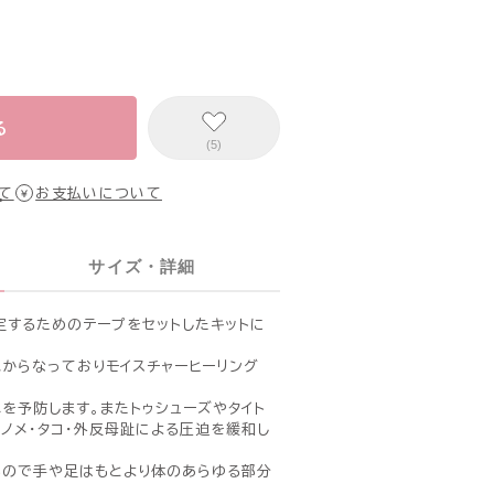
る
(5)
て
お支払いについて
サイズ・詳細
定するためのテープをセットしたキットに
水からなっておりモイスチャーヒーリング
を予防します。またトゥシューズやタイト
ノメ・タコ・外反母趾による圧迫を緩和し
るので手や足はもとより体のあらゆる部分