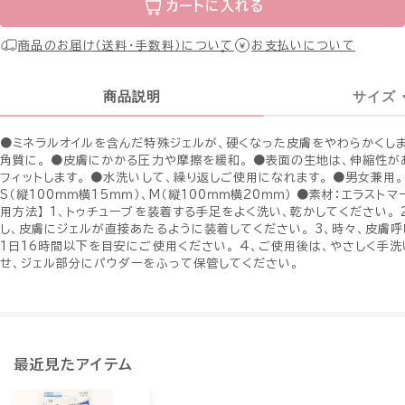
カートに入れる
商品のお届け（送料・手数料）について
お支払いについて
商品説明
サイズ
●ミネラルオイルを含んだ特殊ジェルが、硬くなった皮膚をやわらかくしま
角質に。 ●皮膚にかかる圧力や摩擦を緩和。 ●表面の生地は、伸縮性が
フィットします。 ●水洗いして、繰り返しご使用になれます。 ●男女兼用。
S（縦100ｍｍ横15ｍｍ）、M（縦100ｍｍ横20ｍｍ） ●素材：エラストマ
用方法】 1、トゥチューブを装着する手足をよく洗い、乾かしてください。 
し、皮膚にジェルが直接あたるように装着してください。 3、時々、皮膚
1日16時間以下を目安にご使用ください。 4、ご使用後は、やさしく手
せ、ジェル部分にパウダーをふって保管してください。
最近見たアイテム