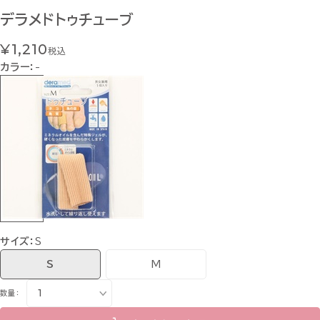
デラメドトゥチューブ
¥1,210
税込
カラー：
-
サイズ：
S
S
M
数量：