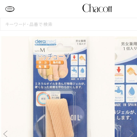
検
索
す
る