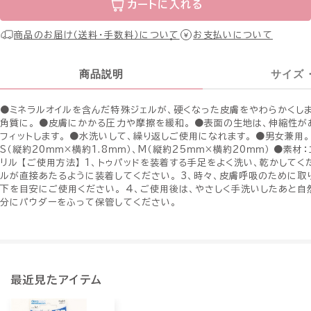
カートに入れる
商品のお届け（送料・手数料）について
お支払いについて
商品説明
サイズ
●ミネラルオイルを含んだ特殊ジェルが、硬くなった皮膚をやわらかくしま
角質に。 ●皮膚にかかる圧力や摩擦を緩和。 ●表面の生地は、伸縮性が
フィットします。 ●水洗いして、繰り返しご使用になれます。 ●男女兼用。
S（縦約20ｍｍ×横約1.8ｍｍ）、M（縦約25ｍｍ×横約20ｍｍ） ●素材
リル 【ご使用方法】 1、トゥパッドを装着する手足をよく洗い、乾かしてく
ルが直接あたるように装着してください。 3、時々、皮膚呼吸のために取り
下を目安にご使用ください。 4、ご使用後は、やさしく手洗いしたあと自
分にパウダーをふって保管してください。
最近見たアイテム