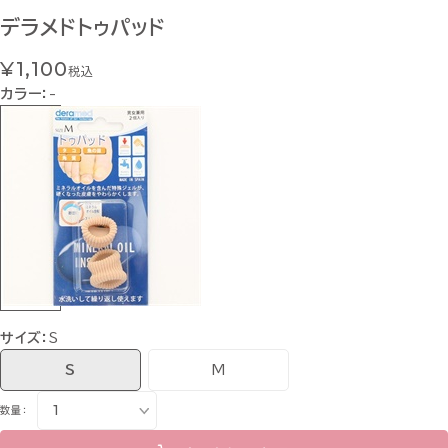
デラメドトゥパッド
¥1,100
税込
カラー：
-
サイズ：
S
S
M
数量：