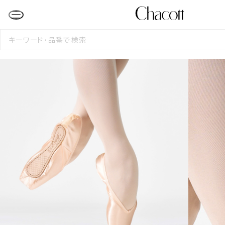
検
索
す
る