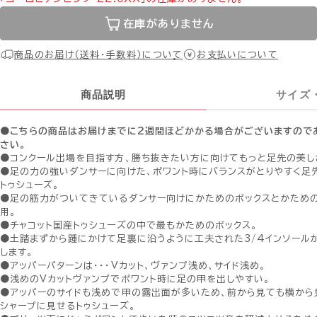
在庫がありません
商品のお届け（送料・手数料）について
お支払いについて
商品説明
サイズ
●こちらの商品はお届けまでに2週間ほどかかる場合がございますので
さい。
●コンクール出場を目指す方、勝ち抜きたい方に向けてもっと足先の美し
●足の力の強いダンサーに向けた、ポワント時にバランスがとりやすく足
トゥシューズ。
●足の筋力がついてきているダンサー向けにかためのボックスとかための
用。
●チャコット国産トゥシューズの中で最もかためのボックス。
●土踏まずから踵にかけて足裏に沿うように工夫された3/4インソール
します。
●アッパーパターンは・・・Ｖカット、ヴァンプ浅め、サイド浅め。
●浅めのＶカットヴァンプでポワント時に足の甲を出しやすい。
●アッパーのサイドも浅めで甲の露出面が多いため、前から見ても横から
シャープに見せるトゥシューズ。