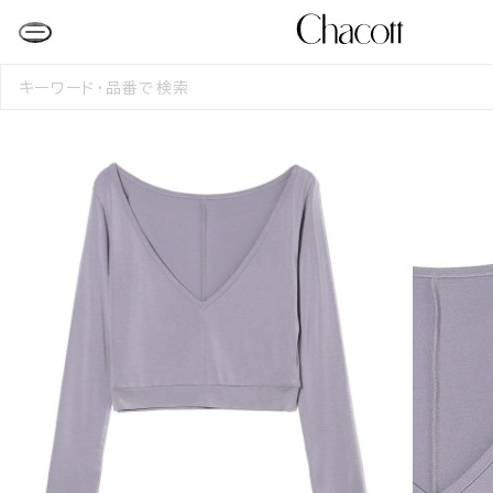
検
索
す
る