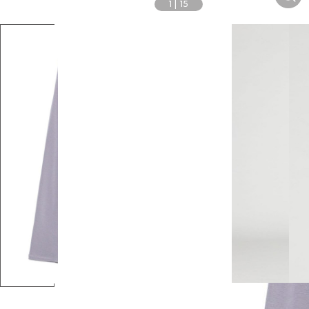
1
|
15