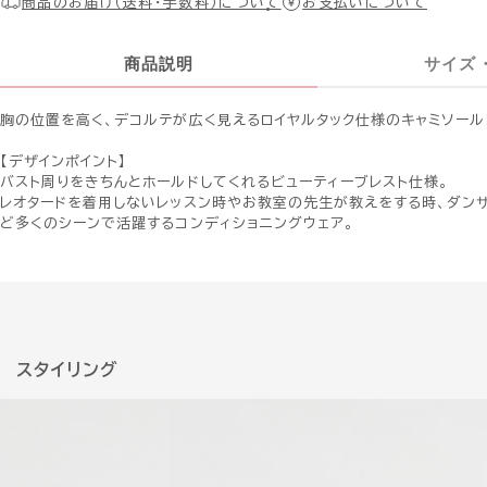
商品のお届け（送料・手数料）について
お支払いについて
商品説明
サイズ
胸の位置を高く、デコルテが広く見えるロイヤルタック仕様のキャミソール
【デザインポイント】
バスト周りをきちんとホールドしてくれるビューティーブレスト仕様。
レオタードを着用しないレッスン時やお教室の先生が教えをする時、ダン
ど多くのシーンで活躍するコンディショニングウェア。
スタイリング