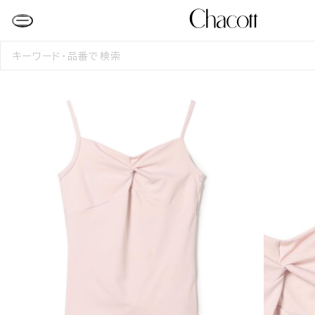
検
索
す
る