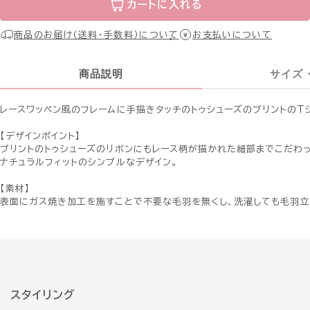
カートに入れる
商品のお届け（送料・手数料）について
お支払いについて
商品説明
サイズ
レースワッペン風のフレームに手描きタッチのトゥシューズのプリントのT
【デザインポイント】
プリントのトゥシューズのリボンにもレース柄が描かれた細部までこだわっ
ナチュラルフィットのシンプルなデザイン。
【素材】
表面にガス焼き加工を施すことで不要な毛羽を無くし、洗濯しても毛羽立
スタイリング