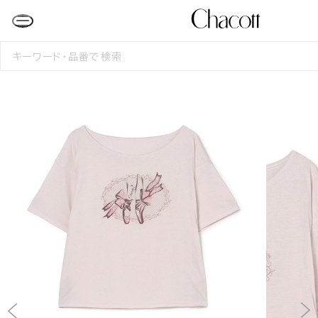
検
索
す
る