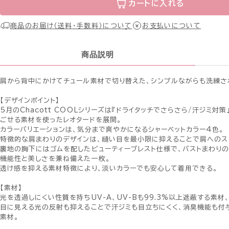
カートに入れる
商品のお届け（送料・手数料）について
お支払いについて
商品説明
肩から背中にかけてチュール素材で切り替えた、シンプルながらも洗練さ
【デザインポイント】
5月のChacott COOLシリーズは『ドライタッチでさらさら/汗ジミ
ごせる素材を使ったレオタードを展開。
カラーバリエーションは、気分まで爽やかになるシャーベットカラー4色。
特徴的な肩まわりのデザインは、縫い目を最小限に抑えることで肩へのス
裏地の胸下にはゴムを配したビューティーブレスト仕様で、バストまわり
機能性と美しさを兼ね備えた一枚。
透け感を抑える素材特徴により、淡いカラーでも安心して着用できる。
【素材】
光を透過しにくい性質を持ちUV-A、UV-Bも99.3%以上遮蔽する素材
目に見える光の反射も抑えることで汗ジミも目立ちにくく、消臭機能も付
素材。