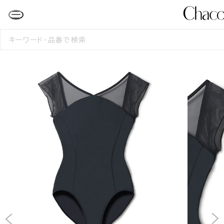
検
索
す
る