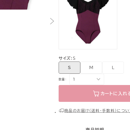
サイズ：
S
S
M
L
数量：
カートに入れ
商品のお届け（送料・手数料）につい
商品説明