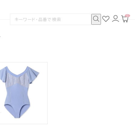
0
お
ロ
カ
検
気
グ
ー
索
に
イ
ト
検
す
入
ン
ペ
索
る
り
ー
ド
ジ