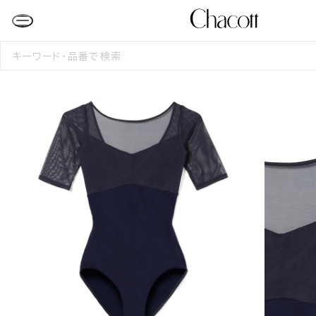
検
索
す
る