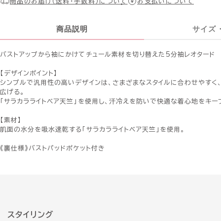
商品のお届け（送料・手数料）について
お支払いについて
商品説明
サイズ
バストアップから袖にかけてチュール素材を切り替えた5分袖レオタード
【デザインポイント】
シンプルで汎用性の高いデザインは、さまざまなスタイルに合わせやすく
広げる。
「サラカラライトベア天竺」を使用し、汗冷えを防いで快適な着心地をキー
【素材】
肌面の水分を吸水速乾する「サラカラライトベア天竺」を使用。
《裏仕様》バストパッドポケット付き
スタイリング