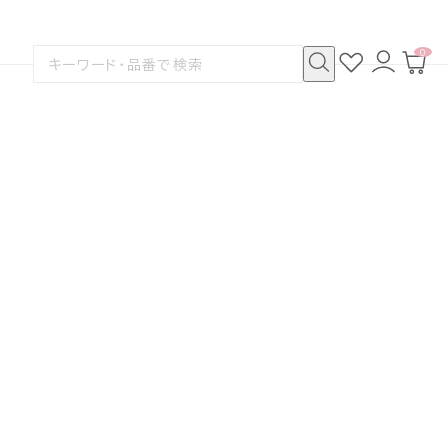
0
お
ロ
カ
検
気
グ
ー
索
に
イ
ト
検
す
入
ン
ペ
索
る
り
ー
ジ