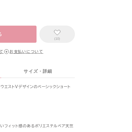
る
(10)
て
お支払いについて
サイズ・詳細
ウエストVデザインのベーシックショート
いフィット感のあるポリエステルベア天竺