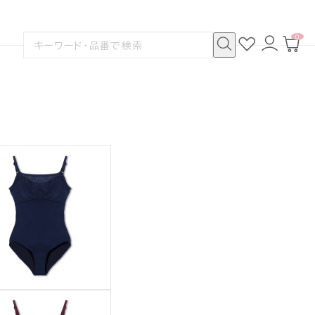
0
お
ロ
カ
検
気
グ
ー
索
に
イ
ト
検
す
入
ン
ペ
索
る
り
ー
ジ