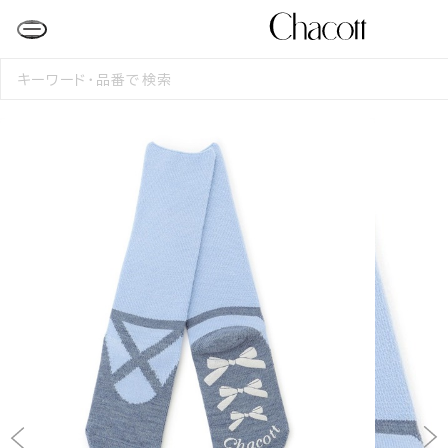
検
索
す
る