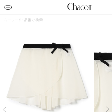
検
索
す
る