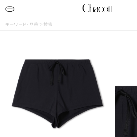
検
索
す
る