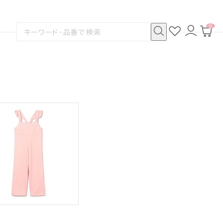
0
お
ロ
カ
検
気
グ
ー
索
に
イ
ト
検
す
入
ン
ペ
索
る
り
ー
ジ