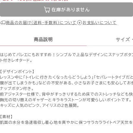
在庫がありません
商品のお届け（送料・手数料）について
お支払いについて
商品説明
サイズ
はじめてバレエにもおすすめ！シンプルで上品なデザインにスナップボタ
ト付きレオタード。
【デザインポイント】
レッスン中に「トイレに行きたくなったらどうしよう」「セパレートタイプだ
腹が出てしまうかも」などの不安がある、小さなお子さまにも安心してお
ナップボタン付き。
前アジャスター仕様で、背中がすっきりするため床でのストレッチなども快
胸元の切り替えのギャザーとキラキラストーンが可愛らしいポイントです。
キッズに人気のピンク、アイリスの２色展開。
【素材】
肌面の水分を急速吸収し着心地を爽やかに保つサラカラライトベア天竺を