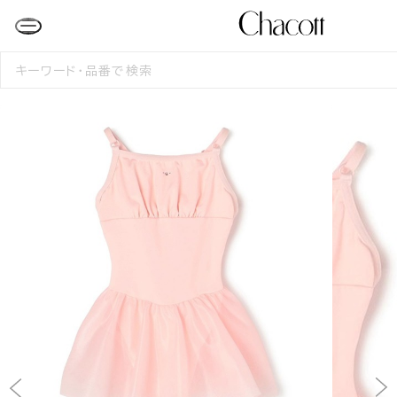
検
索
す
る