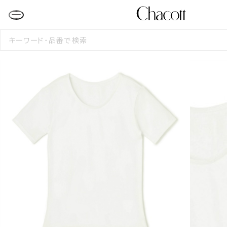
検
索
す
る