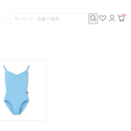
0
お
ロ
カ
検
気
グ
ー
索
に
イ
ト
検
す
入
ン
ペ
索
る
り
ー
ジ