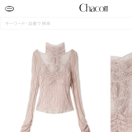
検
索
す
る