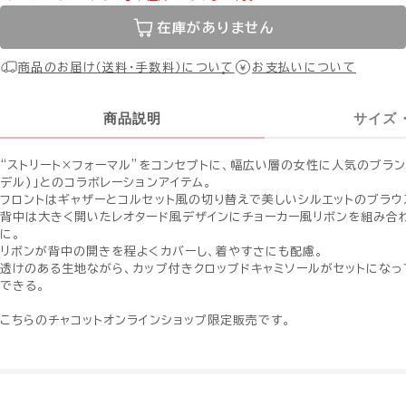
在庫がありません
商品のお届け（送料・手数料）について
お支払いについて
商品説明
サイズ
“ストリート×フォーマル”をコンセプトに、幅広い層の女性に人気のブランド「
デル)」とのコラボレーションアイテム。
フロントはギャザーとコルセット風の切り替えで美しいシルエットのブラウ
背中は大きく開いたレオタード風デザインにチョーカー風リボンを組み合
に。
リボンが背中の開きを程よくカバーし、着やすさにも配慮。
透けのある生地ながら、カップ付きクロップドキャミソールがセットになっ
できる。
こちらのチャコットオンラインショップ限定販売です。