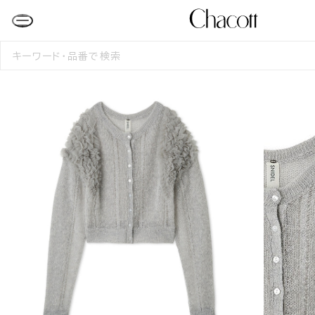
検
索
す
る