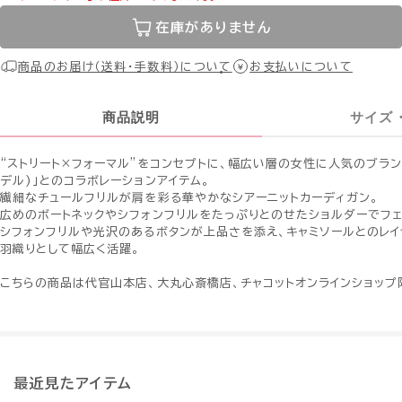
在庫がありません
商品のお届け（送料・手数料）について
お支払いについて
商品説明
サイズ
“ストリート×フォーマル”をコンセプトに、幅広い層の女性に人気のブランド「
デル)」とのコラボレーションアイテム。
繊細なチュールフリルが肩を彩る華やかなシアーニットカーディガン。
広めのボートネックやシフォンフリルをたっぷりとのせたショルダーでフェ
シフォンフリルや光沢のあるボタンが上品さを添え、キャミソールとのレイ
羽織りとして幅広く活躍。
こちらの商品は代官山本店、大丸心斎橋店、チャコットオンラインショップ
最近見たアイテム