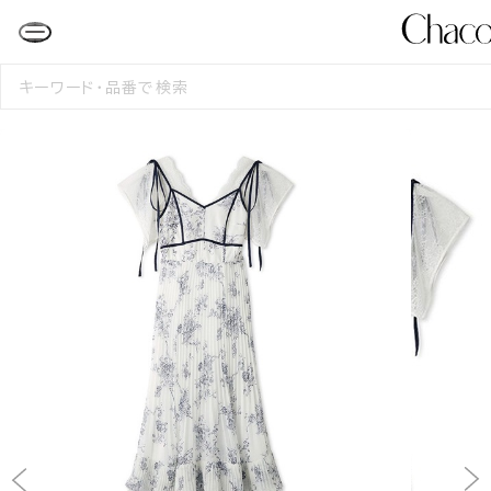
検
索
す
る