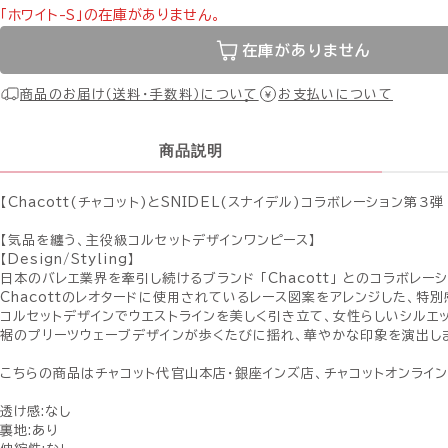
「ホワイト-S」の在庫がありません。
在庫がありません
商品のお届け（送料・手数料）について
お支払いについて
商品説明
【Chacott(チャコット)とSNIDEL(スナイデル)コラボレーション第３弾
【気品を纏う、主役級コルセットデザインワンピース】
【Design/Styling】
日本のバレエ業界を牽引し続けるブランド 「Chacott」 とのコラボレーシ
Chacottのレオタードに使用されているレース図案をアレンジした、特
コルセットデザインでウエストラインを美しく引き立て、女性らしいシルエ
裾のプリーツウェーブデザインが歩くたびに揺れ、華やかな印象を演出し
こちらの商品はチャコット代官山本店・銀座インズ店、チャコットオンライ
透け感:なし
裏地:あり