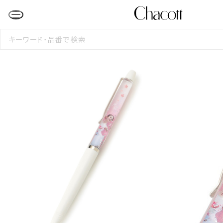
検
索
す
る