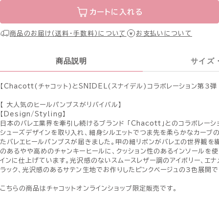
カートに入れる
商品のお届け（送料・手数料）について
お支払いについて
商品説明
サイズ
【Chacott(チャコット)とSNIDEL(スナイデル)コラボレーション第３弾
【 大人気のヒールパンプスがリバイバル】
【Design/Styling】
日本のバレエ業界を牽引し続けるブランド 「Chacott」とのコラボレー
シューズデザインを取り入れ、細身シルエットでつま先を柔らかなカーブ
たバレエヒールパンプスが届きました。甲の細リボンがバレエの世界観を
のあるやや高めのチャンキーヒールに、クッション性のあるインソールを使
インに仕上げています。光沢感のないスムースレザー調のアイボリー、エ
ラック、光沢感のあるサテン生地でお作りしたピンクベージュの３色展開で
こちらの商品はチャコットオンラインショップ限定販売です。