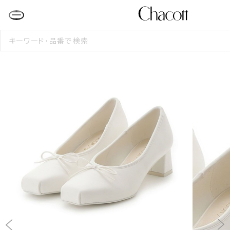
検
索
す
る