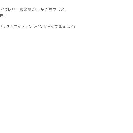
ェイクレザー調の紐が上品さをプラス。
色。
店、チャコットオンラインショップ限定販売