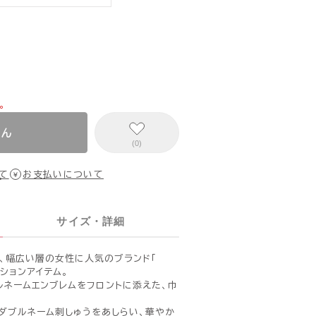
。
せん
(0)
て
お支払いについて
サイズ・詳細
に、幅広い層の女性に人気のブランド「
ーションアイテム。
」のダブルネームエンブレムをフロントに添えた、巾
ダブルネーム刺しゅうをあしらい、華やか