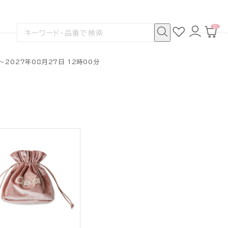
0
お
ロ
カ
検
気
グ
ー
索
に
イ
ト
検
す
入
ン
ペ
索
る
り
ー
～2027年08月27日 12時00分
ジ
グ