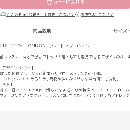
カートに入れる
商品のお届け（送料・手数料）について
お支払いについて
商品説明
サイズ
FREED OF LONDON [フリード オブ ロンドン]
前ファスナー開きで腰までトップを落としても着用できるデザインのオー
【デザインポイント】
絞った位置でしっかりと止まる裾ドローストリングの仕様。
コンパクトにたためるため、荷物が多くなりがちな舞台時にも便利。
【素材】
薄くて軽いナイロン特有の滑らかな肌ざわりが特徴のコンチェロナイロン
ウォーミングアップやバーレッスンの動きにも付いてくる適度なストレッチ