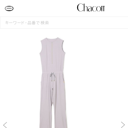
検
索
す
る