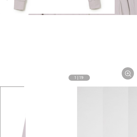
1
|
19