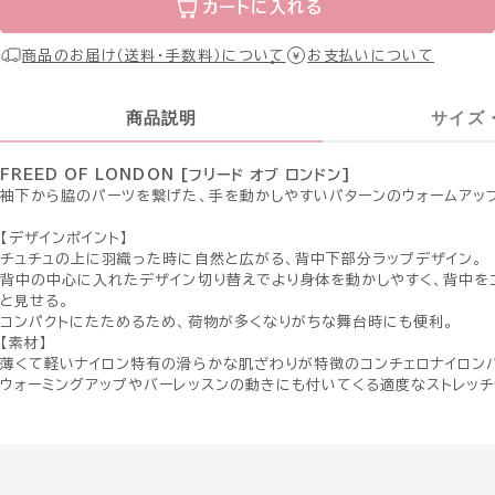
カートに入れる
商品のお届け（送料・手数料）について
お支払いについて
商品説明
サイズ
FREED OF LONDON [フリード オブ ロンドン]
袖下から脇のパーツを繋げた、手を動かしやすいパターンのウォームアッ
【デザインポイント】
チュチュの上に羽織った時に自然と広がる、背中下部分ラップデザイン。
背中の中心に入れたデザイン切り替えでより身体を動かしやすく、背中を
と見せる。
コンパクトにたためるため、荷物が多くなりがちな舞台時にも便利。
【素材】
薄くて軽いナイロン特有の滑らかな肌ざわりが特徴のコンチェロナイロン
ウォーミングアップやバーレッスンの動きにも付いてくる適度なストレッチ