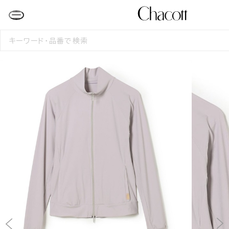
検
索
す
る