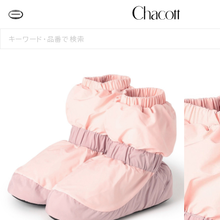
検
索
す
る