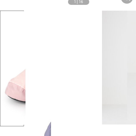
1
|
16