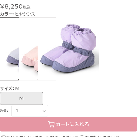
¥8,250
税込
カラー：
ヒヤシンス
サイズ：
M
M
数量：
カートに入れる