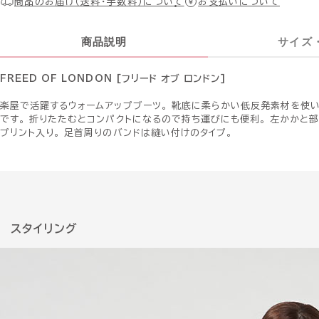
商品のお届け（送料・手数料）について
お支払いについて
商品説明
サイズ
FREED OF LONDON [フリード オブ ロンドン]
楽屋で活躍するウォームアップブーツ。 靴底に柔らかい低反発素材を使
です。 折りたたむとコンパクトになるので持ち運びにも便利。 左かかと
プリント入り。 足首周りのバンドは縫い付けのタイプ。
スタイリング