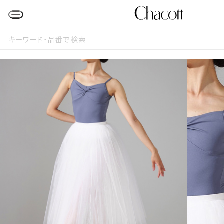
検
索
す
る