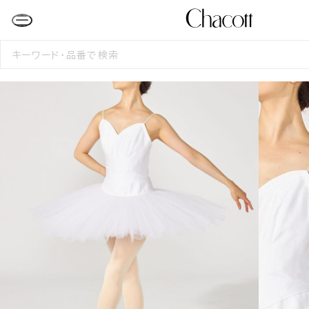
検
索
す
る