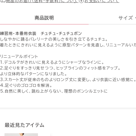
商品のお届け（送料・手数料）について
お支払いについて
商品説明
サイズ
練習用・本番用衣装 チュチュ・チュチュボン
しなやかに踊るバレリーナの美しさを引き立てるチュチュ。
着たときにきれいに見えるように原型パターンを見直し、リニューアルい
リニューアルポイント
1.デコルテがきれいに見えるようにシャープなラインに。
2.足ぐりをすっきり見せつつ、ヒップラインのフィット感をアップ。
より立体的なパターンになりました。
3.スカート丈が従来のものよりロング丈に変更し、より衣装に近い感覚に
4.足ぐりのゴロゴロを解消。
5.自然に美しく、跳ね上がらない、理想のボンシルエットに
最近見たアイテム