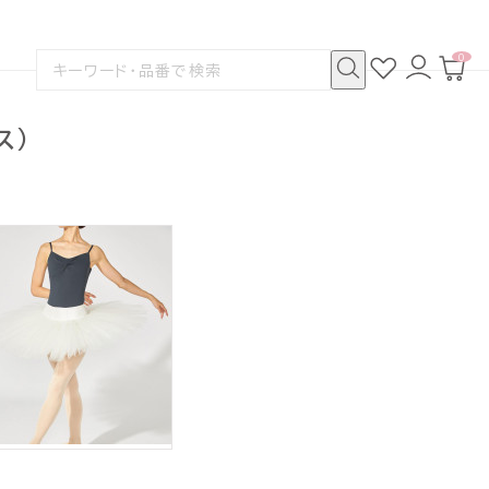
0
お
ロ
カ
検
気
グ
ー
索
に
イ
ト
検
す
入
ン
ペ
索
る
り
ー
ス)
ジ