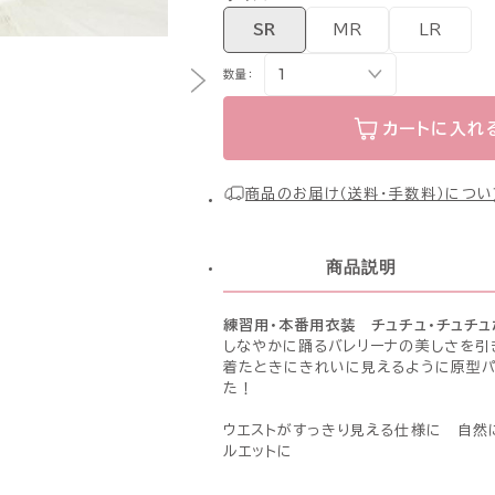
SR
MR
LR
数量：
カートに入れ
商品のお届け（送料・手数料）につい
商品説明
練習用・本番用衣装 チュチュ・チュチュ
しなやかに踊るバレリーナの美しさを引
着たときにきれいに見えるように原型パ
た！
ウエストがすっきり見える仕様に 自然
ルエットに